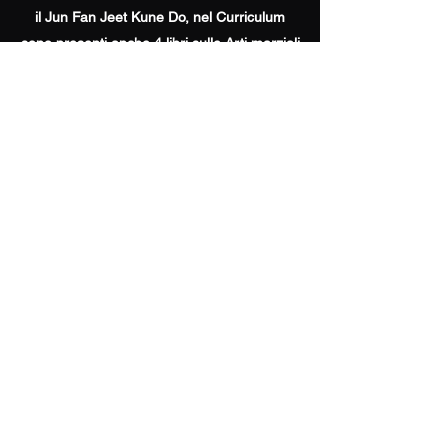
il Jun Fan Jeet Kune Do, nel Curriculum
sono presenti anche 4 libri sulle Arti marziali
e molti seminari tenuti in tutta, testate
giornalistiche e interviste, tanto a fatto da
meritare
nel 2014 il premio "HALL OF FAME
MARTIAL ART" dalla rivista Australiana "
Taekwondo Magazine" come uno dei
migliori divulgatori marziali al mondo.
MAURONE ACADEMY SYSTEM
MAURONEACADEMYSYSTEM@GMAIL.COM
+39 - 339 465 0048