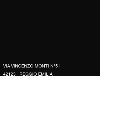
VIA VINCENZO MONTI N°51
42123 REGGIO EMILIA
ITALY
mauroneacademysystem@gmail.com
+39 - 339 465 0048
MAURONE ACADEMY SYSTEM